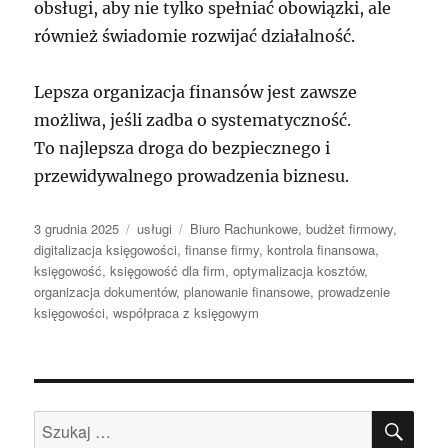
obsługi, aby nie tylko spełniać obowiązki, ale
również świadomie rozwijać działalność.
Lepsza organizacja finansów jest zawsze
możliwa, jeśli zadba o systematyczność.
To najlepsza droga do bezpiecznego i
przewidywalnego prowadzenia biznesu.
Data
Kategorie
Tagi
3 grudnia 2025
usługi
Biuro Rachunkowe
,
budżet firmowy
,
publikacji
digitalizacja księgowości
,
finanse firmy
,
kontrola finansowa
,
księgowość
,
księgowość dla firm
,
optymalizacja kosztów
,
organizacja dokumentów
,
planowanie finansowe
,
prowadzenie
księgowości
,
współpraca z księgowym
SZU
Szukaj: