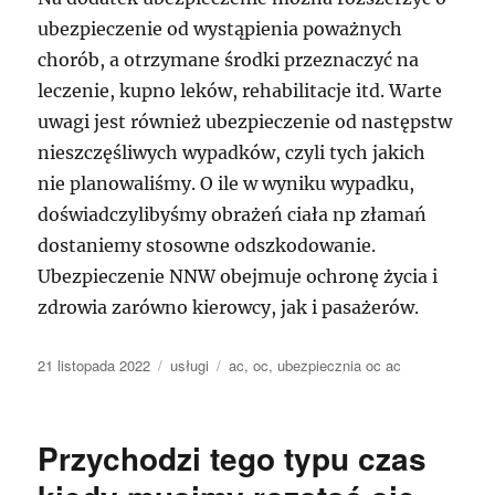
ubezpieczenie od wystąpienia poważnych
chorób, a otrzymane środki przeznaczyć na
leczenie, kupno leków, rehabilitacje itd. Warte
uwagi jest również ubezpieczenie od następstw
nieszczęśliwych wypadków, czyli tych jakich
nie planowaliśmy. O ile w wyniku wypadku,
doświadczylibyśmy obrażeń ciała np złamań
dostaniemy stosowne odszkodowanie.
Ubezpieczenie NNW obejmuje ochronę życia i
zdrowia zarówno kierowcy, jak i pasażerów.
Data
Kategorie
Tagi
21 listopada 2022
usługi
ac
,
oc
,
ubezpiecznia oc ac
publikacji
Przychodzi tego typu czas