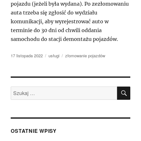
pojazdu (jeżeli była wydana). Po zezłomowaniu
auta trzeba się zgłosić do wydziału
komunikacji, aby wyrejestrować auto w
terminie do 30 dni od chwili oddania
samochodu do stacji demontażu pojazdów.
Data
Kategorie
Tagi
17 listopada 2022
usługi
złomowanie pojazdów
publikacji
SZU
Szukaj:
OSTATNIE WPISY