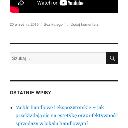
Data
Kategorie
do
20 września 2016
Bez kategorii
Dodaj komentarz
publikacji
Aspekty
uzdrawiające
ziół
SZU
Szukaj:
OSTATNIE WPISY
Meble handlowe i ekspozytorskie – jak
przekładają się na estetykę oraz efektywność
sprzedaży w lokalu handlowym?