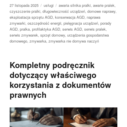
Data
Kategorie
Tagi
27 listopada 2025
usługi
awaria silnika pralki
,
awarie pralek
,
publikacji
czyszczenie pralki
,
długowieczność urządzeń
,
domowe naprawy
,
eksploatacja sprzętu AGD
,
konserwacja AGD
,
naprawa
zmywarki
,
oszczędność energii
,
pielęgnacja urządzeń
,
porady
AGD
,
pralka
,
profilaktyka AGD
,
serwis AGD
,
serwis pralek
,
serwis zmywarek
,
sprzęt domowy
,
urządzenia gospodarstwa
domowego
,
zmywarka
,
zmywarka nie domywa naczyń
Kompletny podręcznik
dotyczący właściwego
korzystania z dokumentów
prawnych