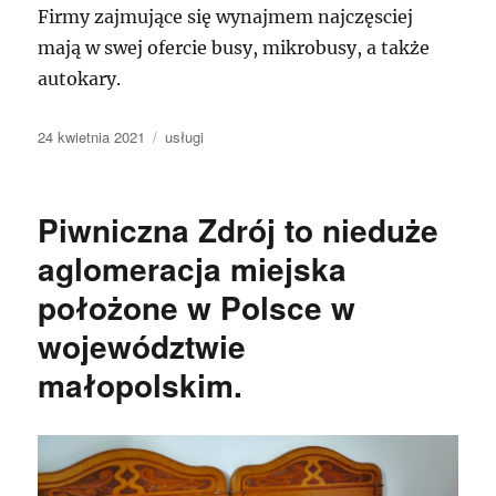
Firmy zajmujące się wynajmem najczęsciej
mają w swej ofercie busy, mikrobusy, a także
autokary.
Data
Kategorie
24 kwietnia 2021
usługi
publikacji
Piwniczna Zdrój to nieduże
aglomeracja miejska
położone w Polsce w
województwie
małopolskim.