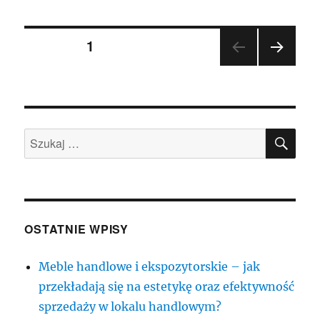
Nawigacja
STRONA
1
NAST
po
ĘPN
A
wpisach
STR
ONA
SZU
Szukaj:
OSTATNIE WPISY
Meble handlowe i ekspozytorskie – jak
przekładają się na estetykę oraz efektywność
sprzedaży w lokalu handlowym?