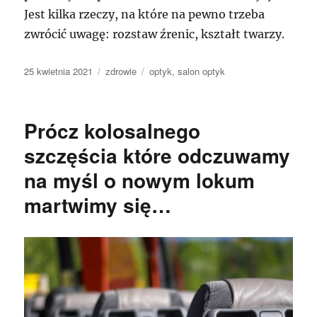
Jest kilka rzeczy, na które na pewno trzeba
zwrócić uwagę: rozstaw źrenic, kształt twarzy.
Data
Kategorie
Tagi
25 kwietnia 2021
zdrowie
optyk
,
salon optyk
publikacji
Prócz kolosalnego
szczęścia które odczuwamy
na myśl o nowym lokum
martwimy się…