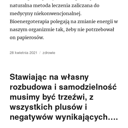
naturalna metoda leczenia zaliczana do
medycyny niekonwencjonalnej.
Bioenergoterapia polegają na zmianie energii w
naszym organizmie tak, żeby nie potrzebował
on papierosów.
Data
Kategorie
28 kwietnia 2021
zdrowie
publikacji
Stawiając na własny
rozbudowa i samodzielność
musimy być trzeźwi, z
wszystkich plusów i
negatywów wynikających….