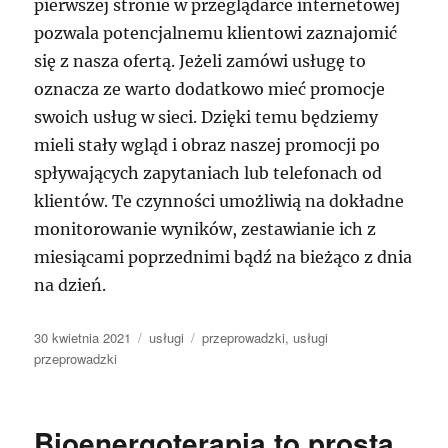
pierwszej stronie w przeglądarce internetowej
pozwala potencjalnemu klientowi zaznajomić
się z nasza ofertą. Jeżeli zamówi usługę to
oznacza ze warto dodatkowo mieć promocje
swoich usług w sieci. Dzięki temu będziemy
mieli stały wgląd i obraz naszej promocji po
spływających zapytaniach lub telefonach od
klientów. Te czynności umożliwią na dokładne
monitorowanie wyników, zestawianie ich z
miesiącami poprzednimi bądź na bieżąco z dnia
na dzień.
Data
Kategorie
Tagi
30 kwietnia 2021
usługi
przeprowadzki
,
usługi
publikacji
przeprowadzki
Bioenergoterapia to prosta